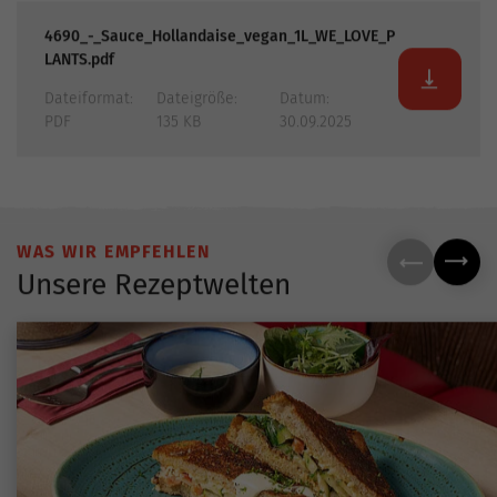
4690_-_Sauce_Hollandaise_vegan_1L_WE_LOVE_P
LANTS.pdf
Dateiformat:
Dateigröße:
Datum:
PDF
135 KB
30.09.2025
WAS WIR EMPFEHLEN
Unsere Rezeptwelten