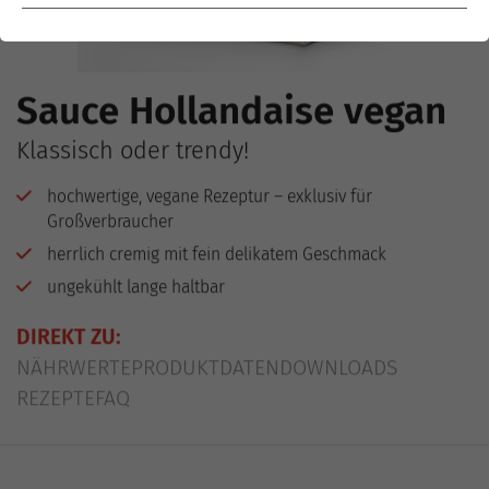
Sauce Hollandaise vegan
Klassisch oder trendy!
hochwertige, vegane Rezeptur – exklusiv für
Großverbraucher
herrlich cremig mit fein delikatem Geschmack
ungekühlt lange haltbar
DIREKT ZU:
NÄHRWERTE
PRODUKTDATEN
DOWNLOADS
REZEPTE
FAQ