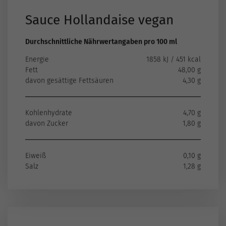
Sauce Hollandaise vegan
Durchschnittliche Nährwertangaben pro 100 ml
Energie
1858 kJ / 451 kcal
Fett
48,00 g
davon gesättige Fettsäuren
4,30 g
Kohlenhydrate
4,70 g
davon Zucker
1,80 g
Eiweiß
0,10 g
Salz
1,28 g