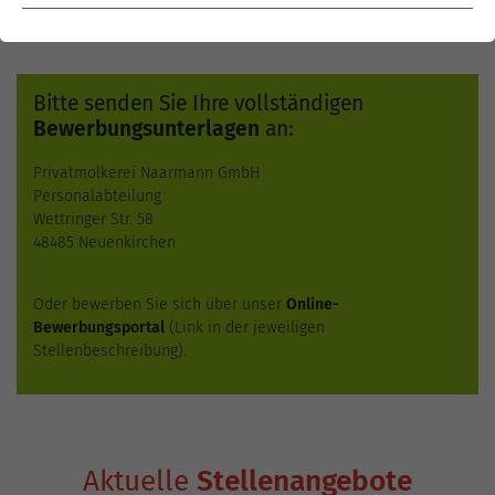
Entwicklungsmöglichkeiten sowohl für Fachkräfte als auch für
Quereinsteiger.
Bitte senden Sie Ihre vollständigen
Bewerbungsunterlagen
an:
Privatmolkerei Naarmann GmbH
Personalabteilung
Wettringer Str. 58
48485 Neuenkirchen
Oder bewerben Sie sich über unser
Online-
Bewerbungsportal
(Link in der jeweiligen
Stellenbeschreibung).
Aktuelle
Stellenangebote