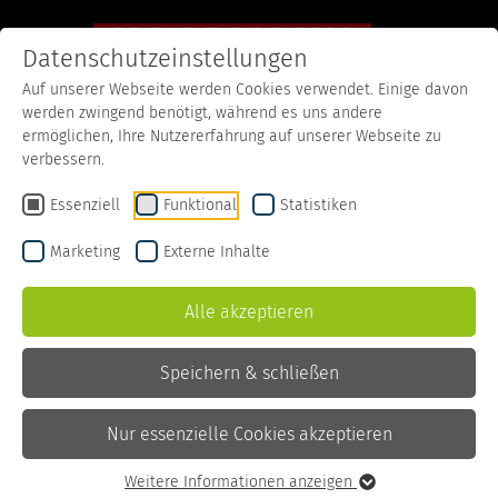
Datenschutzeinstellungen
Auf unserer Webseite werden Cookies verwendet. Einige davon
werden zwingend benötigt, während es uns andere
Startseite
Karriere
Stellenangebote
ermöglichen, Ihre Nutzererfahrung auf unserer Webseite zu
verbessern.
OFFENE JOBS
Essenziell
Funktional
Statistiken
Stellenangebote
Marketing
Externe Inhalte
Arbeiten im Molkereibetrieb
Alle akzeptieren
Arbeiten in einer der größten Lebensmittelbranchen! Die
Speichern & schließen
Milchindustrie verzeichnet einen gleichbleibenden Erfolg und
gehört zu den erfolgreichsten Lebensmittelbranchen in
Deutschland.
Nur essenzielle Cookies akzeptieren
Sie möchten Teil haben an unserem Erfolg? Wir teilen diesen
Weitere Informationen anzeigen
gerne mit Ihnen und bieten sichere Arbeitsplätze und gute