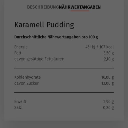
BESCHREIBUNG
NÄHRWERTANGABEN
Karamell Pudding
Durchschnittliche Nährwertangaben pro 100 g
Energie
451 kJ / 107 kcal
Fett
3,50 g
davon gesättige Fettsäuren
2,10 g
Kohlenhydrate
16,00 g
davon Zucker
13,00 g
Eiweiß
2,90 g
Salz
0,20 g