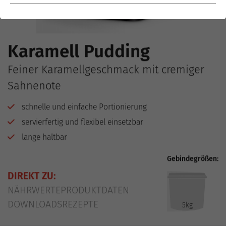
Karamell Pudding
Feiner Karamellgeschmack mit cremiger
Sahnenote
schnelle und einfache Portionierung
servierfertig und flexibel einsetzbar
lange haltbar
Gebindegrößen:
DIREKT ZU:
NÄHRWERTE
PRODUKTDATEN
DOWNLOADS
REZEPTE
5kg