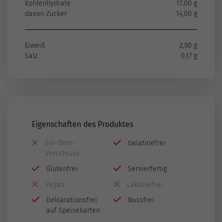
Kohlenhydrate
17,00 g
davon Zucker
14,00 g
Eiweiß
2,90 g
Salz
0,17 g
Eigenschaften des Produktes
Ein-Dreh-
Gelatinefrei
Verschluss
Glutenfrei
Servierfertig
Vegan
Laktosefrei
Deklarationsfrei
Nussfrei
auf Speisekarten