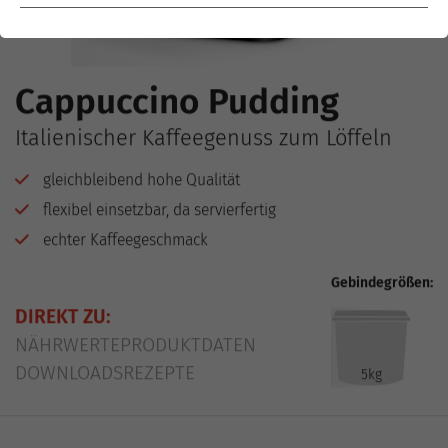
Cappuccino Pudding
Italienischer Kaffeegenuss zum Löffeln
gleichbleibend hohe Qualität
flexibel einsetzbar, da servierfertig
echter Kaffeegeschmack
Gebindegrößen:
DIREKT ZU:
NÄHRWERTE
PRODUKTDATEN
DOWNLOADS
REZEPTE
5kg