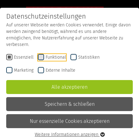
Datenschutzeinstellungen
Auf unserer Webseite werden Cookies verwendet. Einige davon
werden zwingend benötigt, während es uns andere
Startseite
Rezepte
Zitronen Limetten Cheesecake Style
ermöglichen, Ihre Nutzererfahrung auf unserer Webseite zu
verbessern.
Zitronen Limetten
Essenziell
Funktional
Statistiken
Cheesecake Style
Marketing
Externe Inhalte
Alle akzeptieren
Zubereitungszeit
5 Minuten
Zutaten
Speichern & schließen
Butterkekse
Nur essenzielle Cookies akzeptieren
(gebröselt)
Lemoncurd
Weitere Informationen anzeigen
Zitronen-