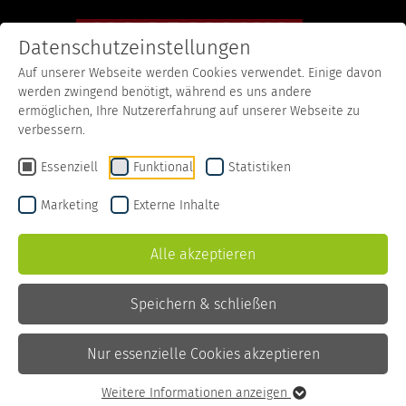
Datenschutzeinstellungen
Auf unserer Webseite werden Cookies verwendet. Einige davon
werden zwingend benötigt, während es uns andere
Startseite
Rezepte
Haselnuss Schoko Winter
ermöglichen, Ihre Nutzererfahrung auf unserer Webseite zu
verbessern.
Haselnuss Schoko
Essenziell
Funktional
Statistiken
Winter
Marketing
Externe Inhalte
Alle akzeptieren
Zubereitungszeit
5 Minuten
Zutaten
Speichern & schließen
Schoko Muffin
Nur essenzielle Cookies akzeptieren
(gebröselt)
Sahne-Pudding mit
Weitere Informationen anzeigen
Haselnussgeschmack