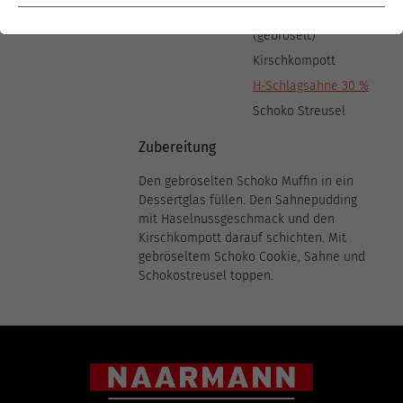
Schoko Cookie
(gebröselt)
Kirschkompott
H-Schlagsahne 30 %
Schoko Streusel
Zubereitung
Den gebröselten Schoko Muffin in ein
Dessertglas füllen. Den Sahnepudding
mit Haselnussgeschmack und den
Kirschkompott darauf schichten. Mit
gebröseltem Schoko Cookie, Sahne und
Schokostreusel toppen.