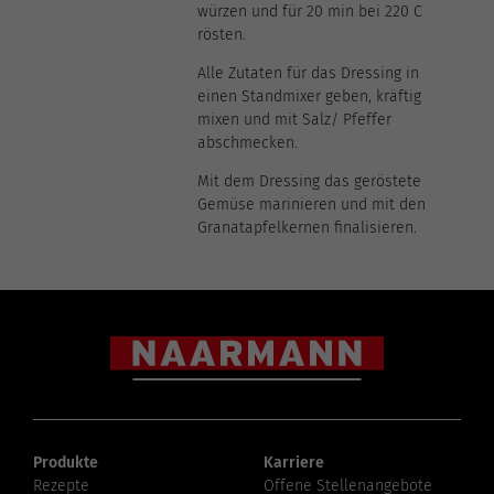
würzen und für 20 min bei 220 C
rösten.
Alle Zutaten für das Dressing in
einen Standmixer geben, kräftig
mixen und mit Salz/ Pfeffer
abschmecken.
Mit dem Dressing das geröstete
Gemüse marinieren und mit den
Granatapfelkernen finalisieren.
Produkte
Karriere
Rezepte
Offene Stellenangebote