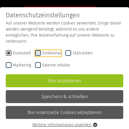
Datenschutzeinstellungen
Auf unserer Webseite werden Cookies verwendet. Einige davon
werden zwingend benötigt, während es uns andere
Startseite
Rezepte
Gerösteter Gemüsesalat
ermöglichen, Ihre Nutzererfahrung auf unserer Webseite zu
verbessern.
Gerösteter Gemüsesalat
Essenziell
Funktional
Statistiken
Marketing
Externe Inhalte
Zutaten
Alle akzeptieren
1/2
Spitzkohl
1
Möhre
Speichern & schließen
25 g
Granatapfelkerne
15 ml
Ahornsirup
Nur essenzielle Cookies akzeptieren
Paprikapulver
Kumin
Weitere Informationen anzeigen