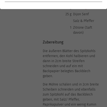
(gemahlen)
100 g
HaYo vegan
25 g
Dijon Senf
Salz & Pfeffer
1
Zitrone (Saft
davon)
Zubereitung
Die äußeren Blätter des Spitzkohls
entfernen, den Kohl halbieren und
dann in 2cm breite Streifen
schneiden und auf ein mit
Backpapier belegtes Backblech
geben.
Die Möhre schälen und in 2cm breite
Scheiben schneiden und ebenfalls
zum Spitzkohl auf das Backblech
geben, mit Salz/ Pfeffer,
Paprikapulver und ein wenig Kumin