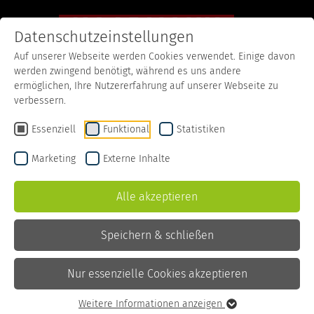
Datenschutzeinstellungen
Auf unserer Webseite werden Cookies verwendet. Einige davon
werden zwingend benötigt, während es uns andere
Startseite
Rezepte
Crêpes mit Joghurtmousse und Gewürzkirschen
ermöglichen, Ihre Nutzererfahrung auf unserer Webseite zu
verbessern.
Crêpes mit
Essenziell
Funktional
Statistiken
Joghurtmousse und
Marketing
Externe Inhalte
Gewürzkirschen
Alle akzeptieren
Speichern & schließen
Zutaten
250 g
Mehl
Nur essenzielle Cookies akzeptieren
500 ml
Milch
1 Prise
Salz
Weitere Informationen anzeigen