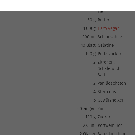
1 EL
Vanillezucker
4
Eier
50 g
Butter
1.000g
HaYo vegan
500 ml
Schlagsahne
10 Blatt
Gelatine
100 g
Puderzucker
2
Zitronen,
Schale und
Saft
2
Vanilleschoten
4
Sternanis
6
Gewürznelken
3 Stangen
Zimt
100 g
Zucker
225 ml
Portwein, rot
2 Gläser
Sauerkirschen