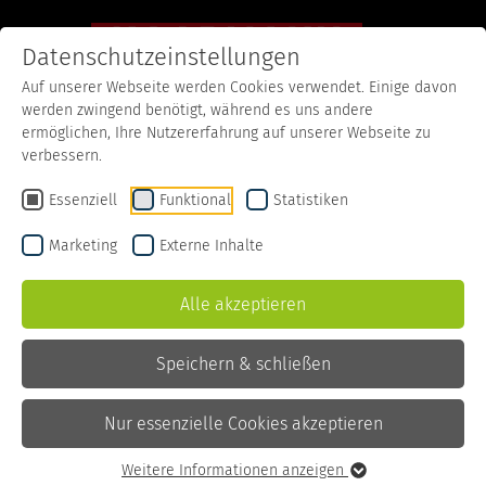
Datenschutzeinstellungen
Auf unserer Webseite werden Cookies verwendet. Einige davon
werden zwingend benötigt, während es uns andere
Startseite
Rezepte
Brotbratlinge mit Apfel
ermöglichen, Ihre Nutzererfahrung auf unserer Webseite zu
verbessern.
Brotbratlinge mit Apfel
Essenziell
Funktional
Statistiken
Marketing
Externe Inhalte
Zutaten
Alle akzeptieren
200 g
altes Brot in
Scheiben oder
Würfeln
Speichern & schließen
1
Zwiebel
(mittelgroß)
Nur essenzielle Cookies akzeptieren
3 EL
Semmelbrösel
(optional)
Weitere Informationen anzeigen