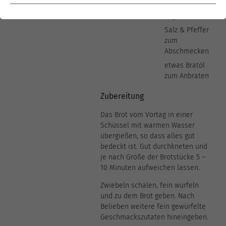
Apfel-Pudding
vegan
Salz & Pfeffer
zum
Abschmecken
etwas Bratöl
zum Anbraten
Zubereitung
Das Brot vom Vortag in einer
Schüssel mit warmen Wasser
übergießen, so dass alles gut
bedeckt ist. Gut durchkneten und
je nach Größe der Brotstücke 5 –
10 Minuten aufweichen lassen.
Zwiebeln schälen, fein würfeln
und zu dem Brot geben. Nach
Belieben weitere fein gewürfelte
Geschmackszutaten hineingeben.