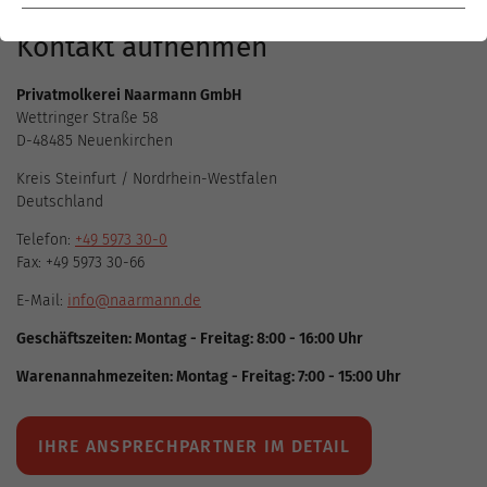
ALLZEIT BEREIT
Kontakt aufnehmen
Privatmolkerei Naarmann GmbH
Wettringer Straße 58
D-48485 Neuenkirchen
Kreis Steinfurt / Nordrhein-Westfalen
Deutschland
Telefon:
+49 5973 30-0
Fax: +49 5973 30-66
E-Mail:
info@naarmann.de
Geschäftszeiten: Montag - Freitag: 8:00 - 16:00 Uhr
Warenannahmezeiten: Montag - Freitag: 7:00 - 15:00 Uhr
IHRE ANSPRECHPARTNER IM DETAIL