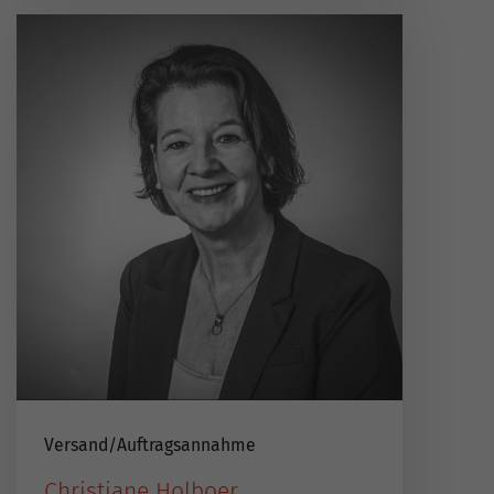
Versand​/​Auftragsannahme
Christiane Holboer